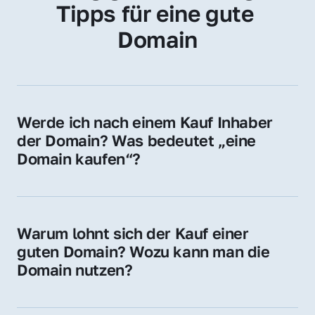
Tipps für eine gute 
Domain
Werde ich nach einem Kauf Inhaber 
der Domain? Was bedeutet „eine 
Domain kaufen“?
Ja, Sie werden der offizielle Domain-Inhaber. 
Sie erhalten alle Rechte zur Nutzung, 
Verwaltung oder Weiterveräußerung der 
Warum lohnt sich der Kauf einer 
Domain.
guten Domain? Wozu kann man die 
Domain nutzen?
Eine starke Domain steigert Sichtbarkeit, 
Vertrauen und Markenwert. Nutzen Sie sie 