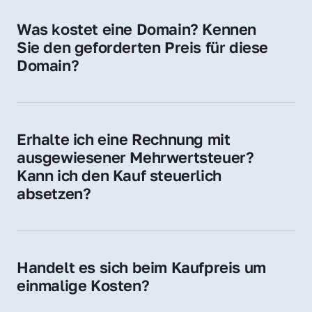
für Ihre Website, Weiterleitung, E-Mail-
Was kostet eine Domain? Kennen 
Adressen oder als digitale Investition.
Sie den geforderten Preis für diese 
Domain?
Der Preis variiert je nach Domain. Für diese 
Domain liegt ein konkreter Kaufpreis vor – 
kontaktieren Sie uns gerne für ein 
Erhalte ich eine Rechnung mit 
unverbindliches Angebot.
ausgewiesener Mehrwertsteuer? 
Kann ich den Kauf steuerlich 
absetzen?
Ja, Sie erhalten eine Rechnung mit MwSt. 
Für Unternehmen ist der Kauf in der Regel 
steuerlich absetzbar.
Handelt es sich beim Kaufpreis um 
einmalige Kosten?
Ja. Der Kaufpreis ist einmalig. Nur beim 