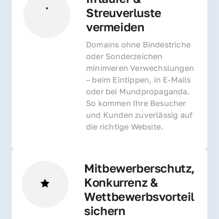
Streuverluste 
vermeiden
Domains ohne Bindestriche 
oder Sonderzeichen 
minimieren Verwechslungen 
– beim Eintippen, in E-Mails 
oder bei Mundpropaganda. 
So kommen Ihre Besucher 
und Kunden zuverlässig auf 
die richtige Website.
Mitbewerberschutz, 
Konkurrenz & 
Wettbewerbsvorteil 
sichern 