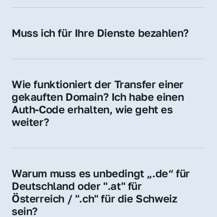
späteren Betrieb der Domain (z. B. beim 
Hosting-Anbieter) fallen geringe laufende 
Muss ich für Ihre Dienste bezahlen?
Gebühren an. Diese bewegen sich für .de 
Nein, bei uns zahlen Sie nur den Kaufpreis 
Domains bei ca. 5€ / Jahr
der Domain – ohne zusätzliche Vermittlungs- 
oder Servicegebühren.
Wie funktioniert der Transfer einer 
gekauften Domain? Ich habe einen 
Auth-Code erhalten, wie geht es 
weiter?
Mit dem Auth-Code beauftragen Sie Ihren 
Provider, die Domain zu übernehmen. Gerne 
begleiten wir Sie bei diesem einfachen und 
Warum muss es unbedingt „.de“ für 
schnellen Prozess.
Deutschland oder ".at" für 
Österreich / ".ch" für die Schweiz 
sein?